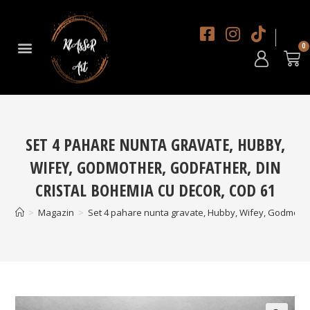
DESPRE NOI
SET 4 PAHARE NUNTA GRAVATE, HUBBY,
WIFEY, GODMOTHER, GODFATHER, DIN
CRISTAL BOHEMIA CU DECOR, COD 61
>
Magazin
>
Set 4 pahare nunta gravate, Hubby, Wifey, Godmother