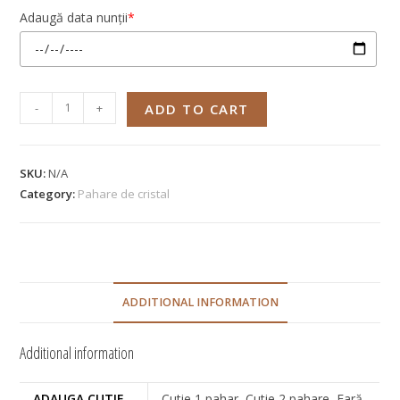
Adaugă data nunții
*
-
+
ADD TO CART
SKU:
N/A
Category:
Pahare de cristal
ADDITIONAL INFORMATION
Additional information
ADAUGA CUTIE
Cutie 1 pahar, Cutie 2 pahare, Fară