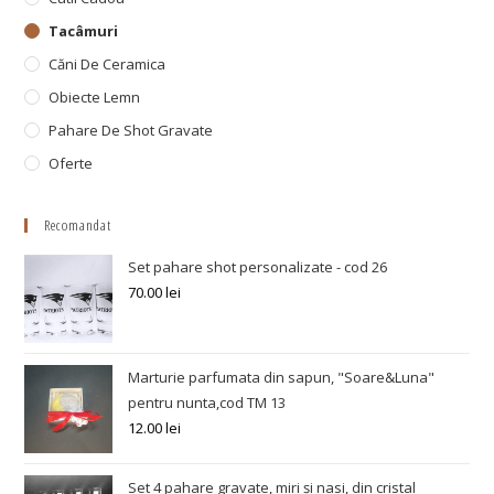
Tacâmuri
Căni De Ceramica
Obiecte Lemn
Pahare De Shot Gravate
Oferte
Recomandat
Set pahare shot personalizate - cod 26
70.00
lei
Marturie parfumata din sapun, "Soare&Luna"
pentru nunta,cod TM 13
12.00
lei
Set 4 pahare gravate, miri și nasi, din cristal