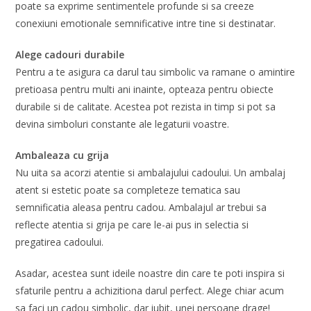
poate sa exprime sentimentele profunde si sa creeze
conexiuni emotionale semnificative intre tine si destinatar.
Alege cadouri durabile
Pentru a te asigura ca darul tau simbolic va ramane o amintire
pretioasa pentru multi ani inainte, opteaza pentru obiecte
durabile si de calitate. Acestea pot rezista in timp si pot sa
devina simboluri constante ale legaturii voastre.
Ambaleaza cu grija
Nu uita sa acorzi atentie si ambalajului cadoului. Un ambalaj
atent si estetic poate sa completeze tematica sau
semnificatia aleasa pentru cadou. Ambalajul ar trebui sa
reflecte atentia si grija pe care le-ai pus in selectia si
pregatirea cadoului.
Asadar, acestea sunt ideile noastre din care te poti inspira si
sfaturile pentru a achizitiona darul perfect. Alege chiar acum
sa faci un cadou simbolic, dar iubit, unei persoane drage!