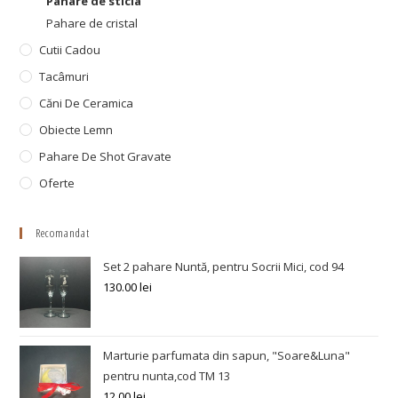
Pahare de sticla
Pahare de cristal
Cutii Cadou
Tacâmuri
Căni De Ceramica
Obiecte Lemn
Pahare De Shot Gravate
Oferte
Recomandat
Set 2 pahare Nuntă, pentru Socrii Mici, cod 94
130.00
lei
Marturie parfumata din sapun, "Soare&Luna"
pentru nunta,cod TM 13
12.00
lei