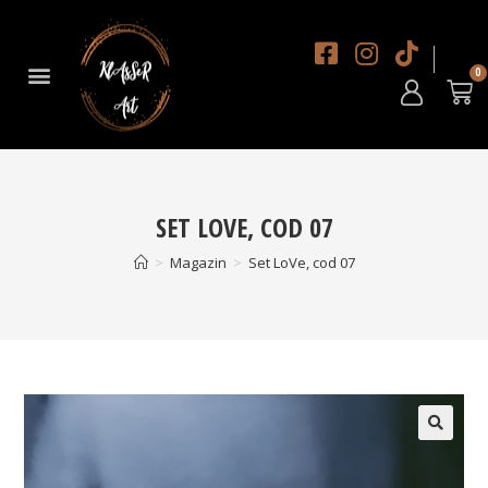
DESPRE NOI
SET LOVE, COD 07
>
Magazin
>
Set LoVe, cod 07
🔍