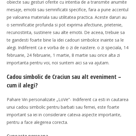
obiecte sau gesturi oferite cu intentia de a transmite anumite
mesaje, emotii sau semnificatii specifice, fara a pune accentul
pe valoarea materiala sau utilitatea practica. Aceste daruri au
o semnificatie profunda si pot exprima afectiune, prietenie,
recunostinta, sustinere sau alte emotii. De aceea, trebuie sa
te gandesti foarte bine la idei cadouri simbolice inainte sa le
alegi. Indiferent ca e vorba de o zi de nastere. o zi speciala, 14
februarie, 24 februarie, 1 martie, 8 martie sau orice alta zi
importanta pentru voi, noi suntem aici sa va ajutam.
Cadou simbolic de Craciun sau alt eveniment –
cum il alegi?
Pahare Vin personalizate „LoVe”- Indiferent ca esti in cautarea
unui cadou simbolic pentru barbati sau femei, este foarte
important sa iei in considerare cateva aspecte importante,
pentru a face alegerea corecta.
Cunoaste persoana