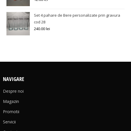
Set 4 pahare de Bere personalizate prin gravura
cod 28
240.00
lei
NAVIGARE
Despre noi
Magazin
Promotii
Servicii