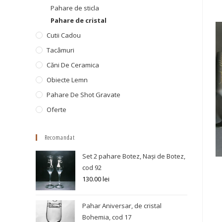
Pahare de sticla
Pahare de cristal
Cutii Cadou
Tacâmuri
Căni De Ceramica
Obiecte Lemn
Pahare De Shot Gravate
Oferte
Recomandat
Set 2 pahare Botez, Nași de Botez,
cod 92
130.00
lei
Pahar Aniversar, de cristal
Bohemia, cod 17