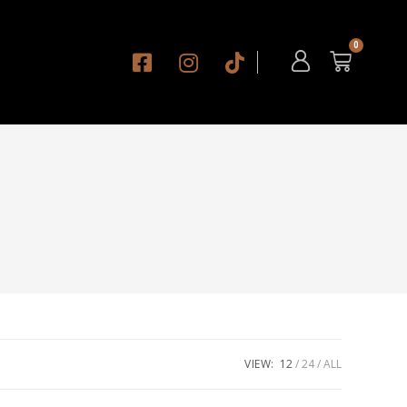
VIEW:
12
24
ALL