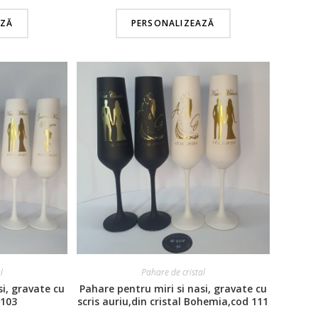
AZĂ
PERSONALIZEAZĂ
l
Pahare de cristal
si, gravate cu
Pahare pentru miri si nasi, gravate cu
 103
scris auriu,din cristal Bohemia,cod 111