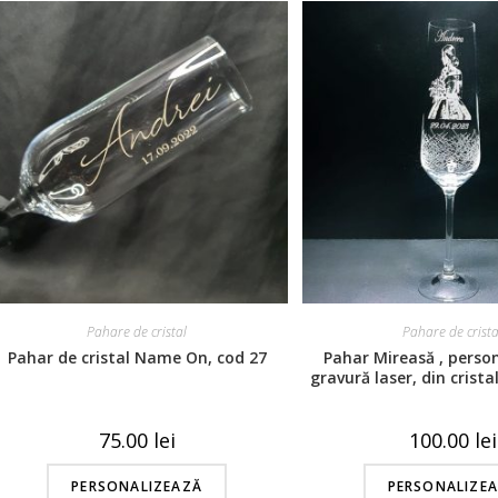
Pahare de cristal
Pahare de crista
Pahar de cristal Name On, cod 27
Pahar Mireasă , person
gravură laser, din crist
decor, cod 4
75.00
lei
100.00
lei
PERSONALIZEAZĂ
PERSONALIZE