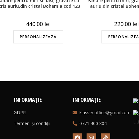
ahare pentru miri si nasi, gravate cu
Pahare pentru miri, gra
cris auriu,din cristal Bohemia,cod 123
auriu,din cristal Bohe
440.00
lei
220.00
lei
PERSONALIZEAZĂ
PERSONALIZE
INFORMAȚIE
INFORMAȚIE
GDPR
klasser.office@gmail.com
Termeni și condiții
0771 400 804