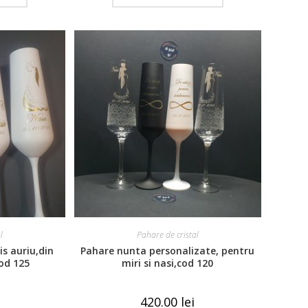
l
Pahare de cristal
is auriu,din
Pahare nunta personalizate, pentru
od 125
miri si nasi,cod 120
420.00
lei