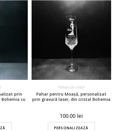
l
Pahare de cristal
alizat prin
Pahar pentru Moașă, personalizat
al Bohemia cu
prin gravură laser, din cristal Bohemia
2
cu decor, cod 40
100.00
lei
AZĂ
PERSONALIZEAZĂ