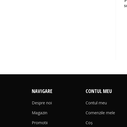
P
s
NAVIGARE
CONTUL MEU
Despre noi
Contul meu
Magazin
Comenzile mele
Promotii
Coş