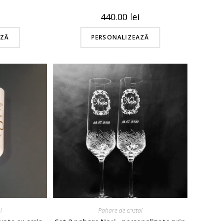
440.00
lei
AZĂ
PERSONALIZEAZĂ
l
Pahare de cristal