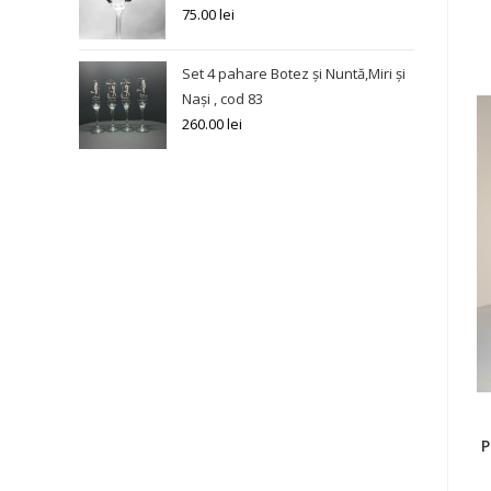
75.00
lei
Set 4 pahare Botez și Nuntă,Miri și
Nași , cod 83
260.00
lei
P