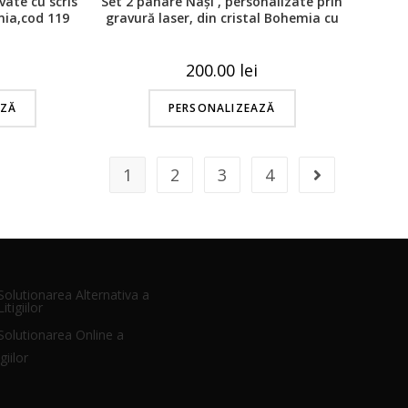
vate cu scris
Set 2 pahare Nași , personalizate prin
mia,cod 119
gravură laser, din cristal Bohemia cu
decor, cod 41
200.00
lei
AZĂ
PERSONALIZEAZĂ
1
2
3
4