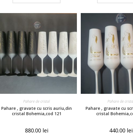
Pahare de cristal
Pahare de crista
Pahare , gravate cu scris auriu,din
Pahare , gravate cu scr
cristal Bohemia,cod 121
cristal Bohemia,c
880.00
lei
440.00
lei