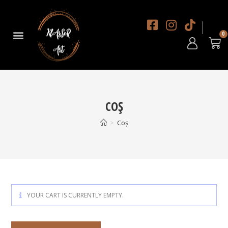
COȘ
>
Coș
YOUR CART IS CURRENTLY EMPTY.