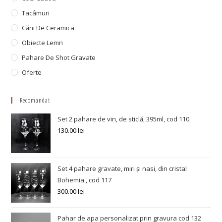
Tacâmuri
Căni De Ceramica
Obiecte Lemn
Pahare De Shot Gravate
Oferte
Recomandat
Set 2 pahare de vin, de sticlă, 395ml, cod 110
130.00
lei
Set 4 pahare gravate, miri și nasi, din cristal
Bohemia , cod 117
300.00
lei
Pahar de apa personalizat prin gravura cod 132