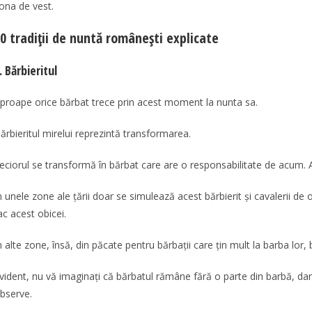
ona de vest.
0 tradiţii de nuntă româneşti explicate
. Bărbieritul
proape orice bărbat trece prin acest moment la nunta sa.
ărbieritul mirelui reprezintă transformarea.
eciorul se transformă în bărbat care are o responsabilitate de acum. Ar
n unele zone ale țării doar se simulează acest bărbierit și cavalerii d
ac acest obicei.
n alte zone, însă, din păcate pentru bărbații care țin mult la barba lor, 
vident, nu vă imaginați că bărbatul rămâne fără o parte din barbă, dar
bserve.