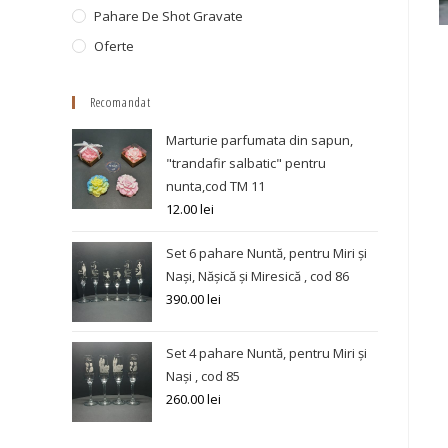
Pahare De Shot Gravate
Oferte
Recomandat
Marturie parfumata din sapun,
"trandafir salbatic" pentru
nunta,cod TM 11
12.00
lei
Set 6 pahare Nuntă, pentru Miri și
Nași, Nășică și Miresică , cod 86
390.00
lei
Set 4 pahare Nuntă, pentru Miri și
Nași , cod 85
260.00
lei