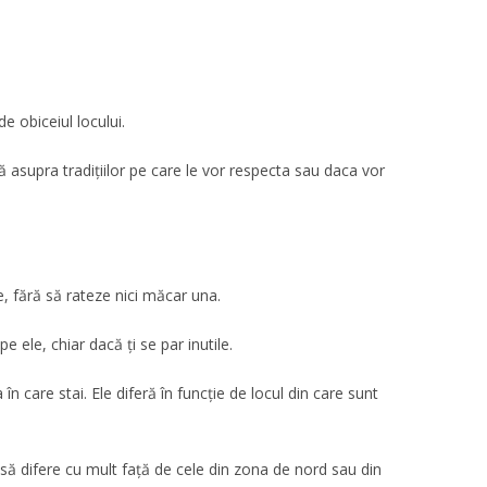
e obiceiul locului.
dă asupra tradiţiilor pe care le vor respecta sau daca vor
te, fără să rateze nici măcar una.
ele, chiar dacă ți se par inutile.
n care stai. Ele diferă în funcție de locul din care sunt
să difere cu mult față de cele din zona de nord sau din