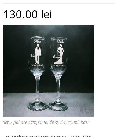
130.00
lei
Set 2 pahare șampanie, de sticlă 215ml, nasi.