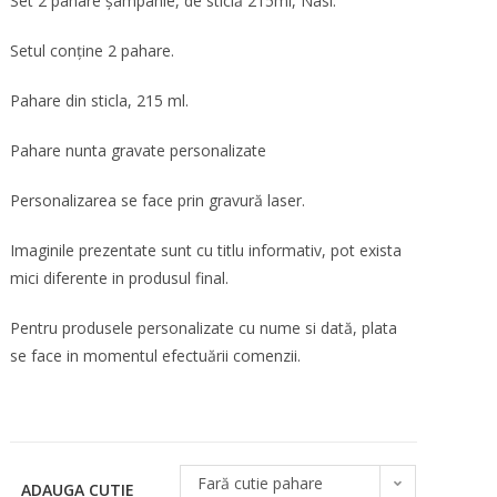
Set 2 pahare șampanie, de sticlă 215ml, Nasi.
Setul conţine 2 pahare.
Pahare din sticla, 215 ml.
Pahare nunta gravate personalizate
Personalizarea se face prin gravură laser.
Imaginile prezentate sunt cu titlu informativ, pot exista
mici diferente in produsul final.
Pentru produsele personalizate cu nume si dată, plata
se face in momentul efectuării comenzii.
Fară cutie pahare
ADAUGA CUTIE