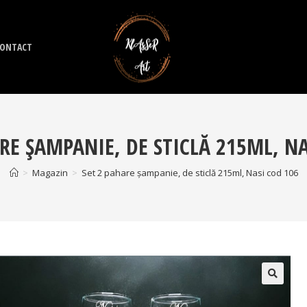
ONTACT
RE ȘAMPANIE, DE STICLĂ 215ML, NA
>
Magazin
>
Set 2 pahare șampanie, de sticlă 215ml, Nasi cod 106
🔍