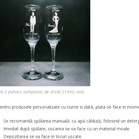
et 2 pahare șampanie, de sticlă 215ml, nasi.
entru produsele personalizate cu nume si dată, plata se face in mome
Se recomandă spălarea manuală. cu apă călduţă, folosind un deterg
Imediat după spălare, uscarea se va face cu un material moale.
Depozitarea se va face in locuri uscate.