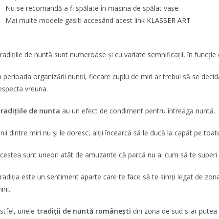
Nu se recomandă a fi spălate în maşina de spălat vase.
Mai multe modele gasiti accesând acest link
KLASSER ART
radiţiile de nuntă sunt numeroase şi cu variate semnificaţii, în funcţie d
n perioada organizării nunţii, fiecare cuplu de miri ar trebui să se deci
especta vreuna.
radițiile de nunta
au un efect de condiment pentru întreaga nuntă.
nii dintre miri nu și le doresc, alții încearcă să le ducă la capăt pe toa
cestea sunt uneori atât de amuzante că parcă nu ai cum să te superi pe 
radiția este un sentiment aparte care te face să te simți legat de zona î
irii.
stfel, unele
tradiţii de nuntă româneşti
din zona de sud s-ar putea 