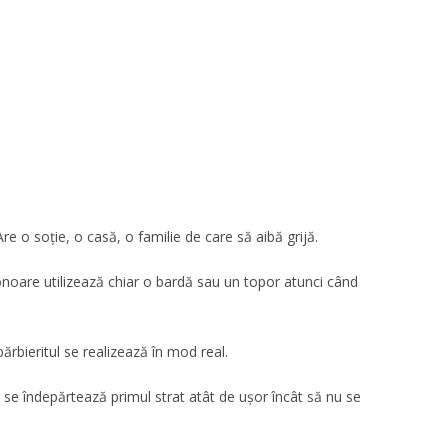
e o soție, o casă, o familie de care să aibă grijă.
e onoare utilizează chiar o bardă sau un topor atunci când
bărbieritul se realizează în mod real.
 se îndepărtează primul strat atât de ușor încât să nu se