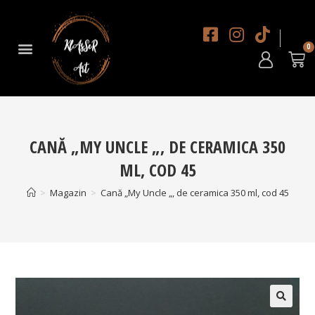
DESPRE NOI
CANĂ „MY UNCLE „, DE CERAMICA 350
ML, COD 45
>
Magazin
>
Cană „My Uncle „, de ceramica 350 ml, cod 45