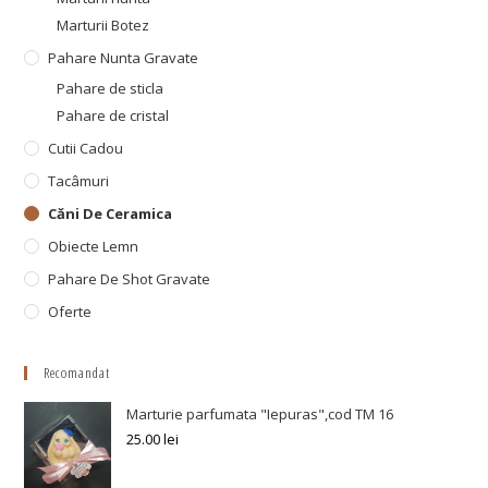
Marturii Botez
Pahare Nunta Gravate
Pahare de sticla
Pahare de cristal
Cutii Cadou
Tacâmuri
Căni De Ceramica
Obiecte Lemn
Pahare De Shot Gravate
Oferte
Recomandat
Marturie parfumata "Iepuras",cod TM 16
25.00
lei