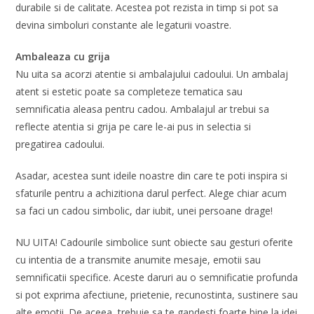
durabile si de calitate. Acestea pot rezista in timp si pot sa
devina simboluri constante ale legaturii voastre.
Ambaleaza cu grija
Nu uita sa acorzi atentie si ambalajului cadoului. Un ambalaj
atent si estetic poate sa completeze tematica sau
semnificatia aleasa pentru cadou. Ambalajul ar trebui sa
reflecte atentia si grija pe care le-ai pus in selectia si
pregatirea cadoului.
Asadar, acestea sunt ideile noastre din care te poti inspira si
sfaturile pentru a achizitiona darul perfect. Alege chiar acum
sa faci un cadou simbolic, dar iubit, unei persoane drage!
NU UITA! Cadourile simbolice sunt obiecte sau gesturi oferite
cu intentia de a transmite anumite mesaje, emotii sau
semnificatii specifice. Aceste daruri au o semnificatie profunda
si pot exprima afectiune, prietenie, recunostinta, sustinere sau
alte emotii. De aceea, trebuie sa te gandesti foarte bine la idei