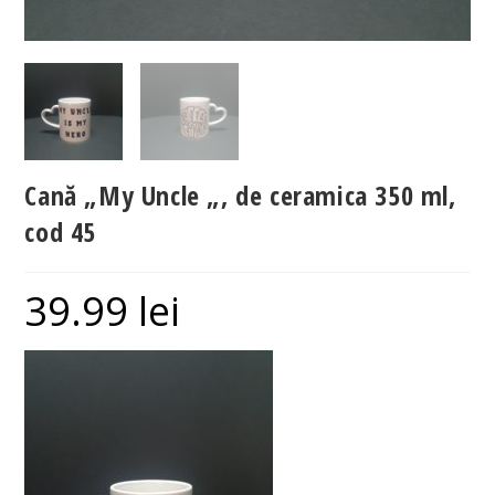
Cană „My Uncle „, de ceramica 350 ml,
cod 45
39.99
lei